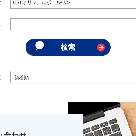
索
み
順
い合わせ