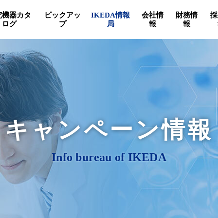
究機器カタ
ピックアッ
IKEDA情報
会社情
財務情
採
ログ
プ
局
報
報
キャンペーン情報