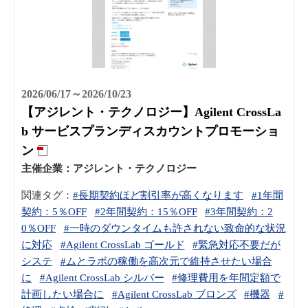
2026/06/17～2026/10/23
【アジレント・テクノロジー】Agilent CrossLa
b サービスプランディスカウントプロモーショ
ン
主催企業：
アジレント・テクノロジー
関連タグ：
#長期契約ほど割引率が高くなります
#1年間
契約：5％OFF
#2年間契約：15％OFF
#3年間契約：2
0％OFF
#一時のダウンタイムも許されない致命的な状況
に対応
#Agilent CrossLab ゴールド
#緊急対応不要だが
システ
#ムとラボの稼働を高次元で維持させたい場合
に
#Agilent CrossLab シルバー
#修理費用を年間定額で
計画したい場合に
#Agilent CrossLab ブロンズ
#機器
#