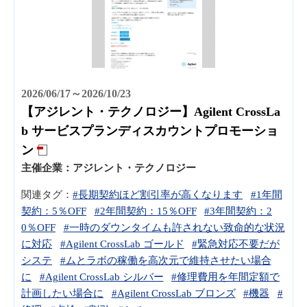
2026/06/17～2026/10/23
【アジレント・テクノロジー】Agilent CrossLa
b サービスプランディスカウントプロモーショ
ン
主催企業：
アジレント・テクノロジー
関連タグ：
#長期契約ほど割引率が高くなります
#1年間
契約：5％OFF
#2年間契約：15％OFF
#3年間契約：2
0％OFF
#一時のダウンタイムも許されない致命的な状況
に対応
#Agilent CrossLab ゴールド
#緊急対応不要だが
システ
#ムとラボの稼働を高次元で維持させたい場合
に
#Agilent CrossLab シルバー
#修理費用を年間定額で
計画したい場合に
#Agilent CrossLab ブロンズ
#機器
#