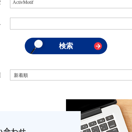
索
み
順
い合わせ