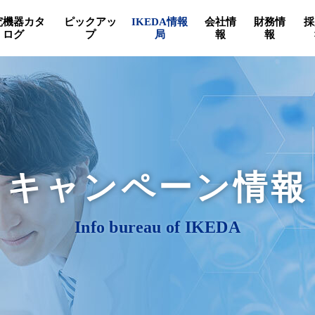
究機器カタ
ピックアッ
IKEDA情報
会社情
財務情
採
ログ
プ
局
報
報
キャンペーン情報