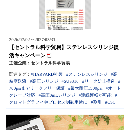
2026/07/02～2027/03/31
【セントラル科学貿易】ステンレスシリンジ復
活キャンペーン
主催企業：
セントラル科学貿易
関連タグ：
#HARVARD社製
#ステンレスシリンジ
#高
粘度送液
#高圧シリンジ
#SUS316
#リーク防止構造
#
700psiまでリークフリー保証
#最大耐圧1500psi
#オート
クレーブ対応
#高圧8mLシリンジ
#連続運転が可能
#
クロマトグラフィやプロセス制御用途に
#割引
#CSC