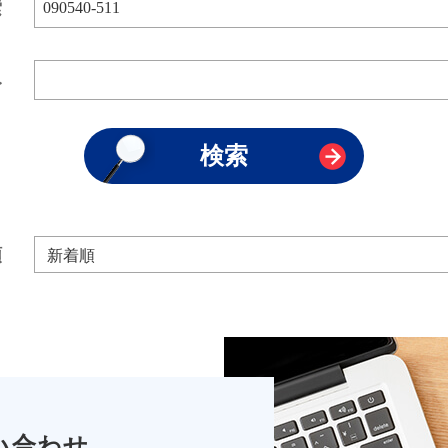
索
み
順
い合わせ