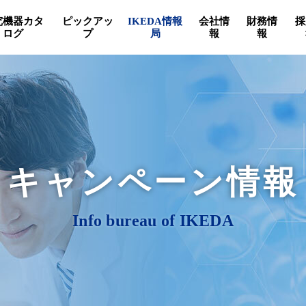
究機器カタ
ピックアッ
IKEDA情報
会社情
財務情
採
ログ
プ
局
報
報
キャンペーン情報