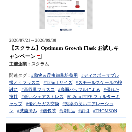
2026/07/21～2026/09/30
【スクラム】Optimum Growth Flask お試しキ
ャンペーン
主催企業：
スクラム
関連タグ：
#動物＆昆虫細胞培養用
#ディスポーサブル
振とうフラスコ
#125mLサイズ
#スモールスケールの検
討に
#高収量フラスコ
#底面バッフルによる
#優れた
撹拌
#低いシェアストレス
#0.2um PTFE フィルターキ
ャップ
#優れたガス交換
#効率の良いエアレーショ
ン
#滅菌済み
#個包装
#消耗品
#割引
#THOMSON