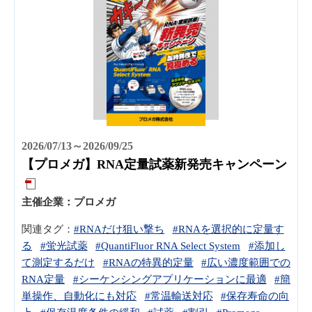
2026/07/13～2026/09/25
【プロメガ】RNA定量試薬新発売キャンペーン
主催企業：
プロメガ
関連タグ：
#RNAだけ狙い撃ち
#RNAを選択的に定量す
る
#蛍光試薬
#QuantiFluor RNA Select System
#添加し
て測定するだけ
#RNAの特異的定量
#広い濃度範囲での
RNA定量
#シーケンシングアプリケーションに最適
#簡
単操作、自動化にも対応
#常温輸送対応
#保存寿命の向