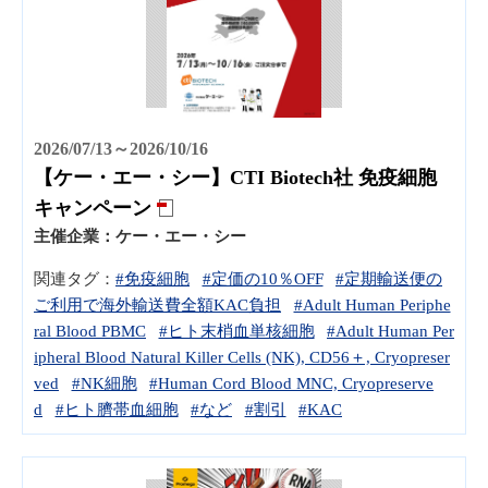
2026/07/13～2026/10/16
【ケー・エー・シー】CTI Biotech社 免疫細胞
キャンペーン
主催企業：
ケー・エー・シー
関連タグ：
#免疫細胞
#定価の10％OFF
#定期輸送便の
ご利用で海外輸送費全額KAC負担
#Adult Human Periphe
ral Blood PBMC
#ヒト末梢血単核細胞
#Adult Human Per
ipheral Blood Natural Killer Cells (NK), CD56＋, Cryopreser
ved
#NK細胞
#Human Cord Blood MNC, Cryopreserve
d
#ヒト臍帯血細胞
#など
#割引
#KAC