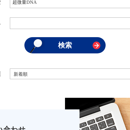
索
み
順
い合わせ