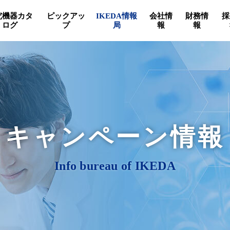
究機器カタ
ピックアッ
IKEDA情報
会社情
財務情
採
ログ
プ
局
報
報
キャンペーン情報