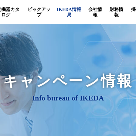
究機器カタ
ピックアッ
IKEDA情報
会社情
財務情
採
ログ
プ
局
報
報
キャンペーン情報