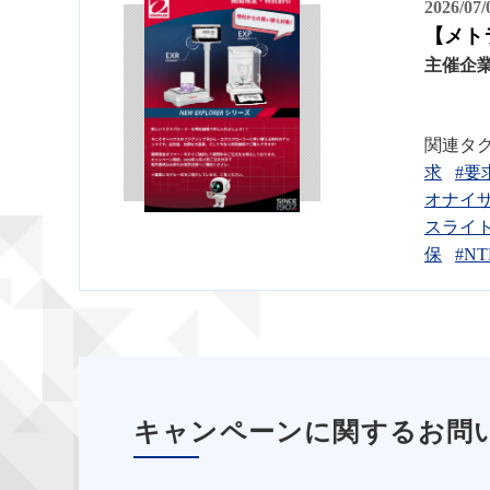
2026/07
【メト
主催企
関連タ
求
#要
オナイ
スライ
保
#N
キャンペーンに関するお問