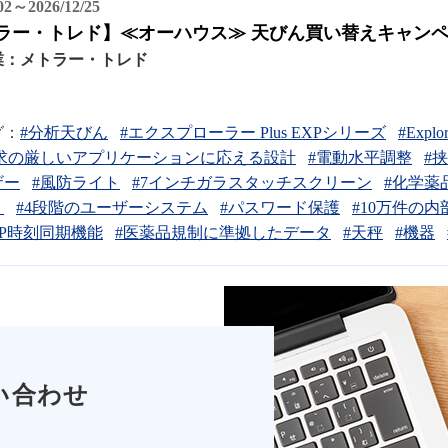
/02～2026/12/25
ラー・トレド】≪オーハウス≫ 天びん買い替えキャン
業：
メトラー・トレド
グ：
#分析天びん
#エクスプローラー Plus EXPシリーズ
#Explo
求の厳しいアプリケーションに応える設計
#電動水平調整
#
ザー
#風防ライト
#7インチガラスタッチスクリーン
#化学薬
ト
#4段階のユーザーシステム
#パスワード保護
#10万件の
TP時刻同期機能
#医薬品規制に準拠したデータ
#天秤
#機器
い合わせ