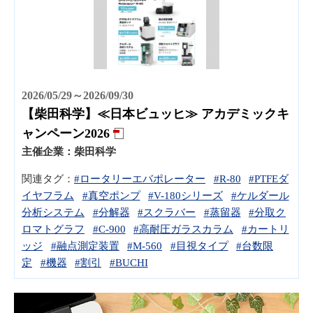
2026/05/29～2026/09/30
【柴田科学】≪日本ビュッヒ≫ アカデミックキ
ャンペーン2026
主催企業：
柴田科学
関連タグ：
#ロータリーエバポレーター
#R-80
#PTFEダ
イヤフラム
#真空ポンプ
#V-180シリーズ
#ケルダール
分析システム
#分解器
#スクラバー
#蒸留器
#分取ク
ロマトグラフ
#C-900
#高耐圧ガラスカラム
#カートリ
ッジ
#融点測定装置
#M-560
#目視タイプ
#台数限
定
#機器
#割引
#BUCHI