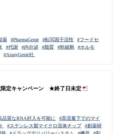
製薬
#PharmaGenie
#転写因子活性
#フードセ
化
#代謝
#内分泌
#脂質
#幹細胞
#ホルモ
#AssayGenie社
bur 台数限定キャンペーン ★終了日未定
高品質なRNA封入を可能に
#高流量下でのマイ
ト
#ステンレス製マイクロ流体チップ
#創薬研
開発
#ドラッグデリバリーシステム
#機器
#割