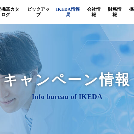
究機器カタ
ピックアッ
IKEDA情報
会社情
財務情
採
ログ
プ
局
報
報
キャンペーン情報