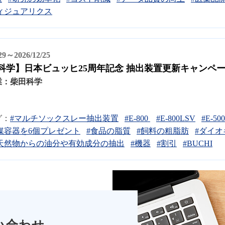
ィジュアリクス
/29～2026/12/25
科学】日本ビュッヒ25周年記念 抽出装置更新キャンペ
業：
柴田科学
グ：
#マルチソックスレー抽出装置
#E-800
#E-800LSV
#E-50
媒容器を6個プレゼント
#食品の脂質
#飼料の粗脂肪
#ダイ
天然物からの油分や有効成分の抽出
#機器
#割引
#BUCHI
い合わせ