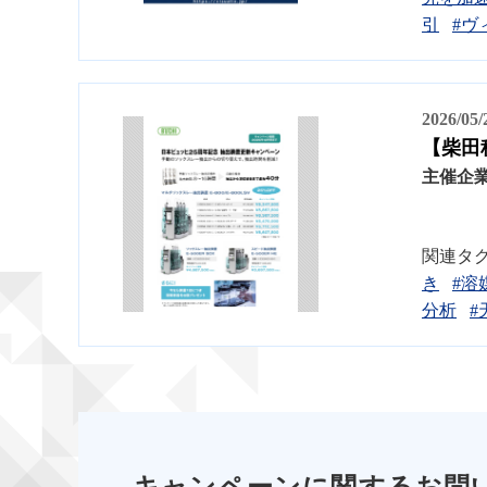
引
#ヴ
2026/05
【柴田
主催企
関連タ
き
#溶
分析
#
キャンペーンに関するお問