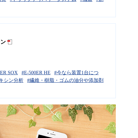
ーン
0ER SOX
#E-500ER HE
#今なら装置1台につ
オキシン分析
#繊維・樹脂・ゴムの油分や添加剤