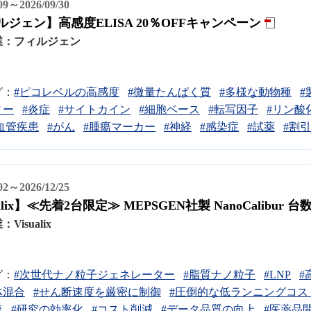
/09～2026/09/30
ルジェン】高感度ELISA 20％OFFキャンペーン
業：
フィルジェン
グ：
#ピコレベルの高感度
#微量たんぱく質
#多様な動物種
#
ィー
#炎症
#サイトカイン
#細胞ベース
#転写因子
#リン酸
血管疾患
#がん
#腫瘍マーカー
#神経
#感染症
#試薬
#割引
/02～2026/12/25
ualix】≪先着2台限定≫ MEPSGEN社製 NanoCali
業：
Visualix
グ：
#次世代ナノ粒子ジェネレーター
#脂質ナノ粒子
#LNP
#
体混合
#せん断速度を厳密に制御
#圧倒的な低ランニングコス
速
#研究の効率化
#コスト削減
#データ品質の向上
#医薬品