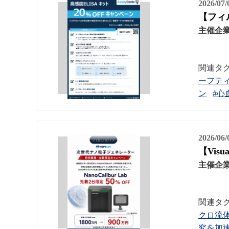
2026/07
【フィ
主催企
関連タ
ーフテ
ン
#心
2026/06
【Vis
主催企
関連タ
クロ流
究を加