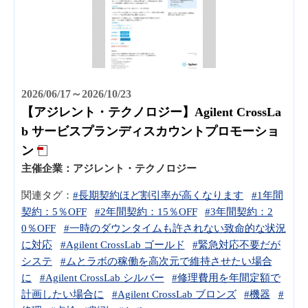
2026/06/17～2026/10/23
【アジレント・テクノロジー】Agilent CrossLa
b サービスプランディスカウントプロモーショ
ン
主催企業：
アジレント・テクノロジー
関連タグ：
#長期契約ほど割引率が高くなります
#1年間
契約：5％OFF
#2年間契約：15％OFF
#3年間契約：2
0％OFF
#一時のダウンタイムも許されない致命的な状況
に対応
#Agilent CrossLab ゴールド
#緊急対応不要だが
システ
#ムとラボの稼働を高次元で維持させたい場合
に
#Agilent CrossLab シルバー
#修理費用を年間定額で
計画したい場合に
#Agilent CrossLab ブロンズ
#機器
#