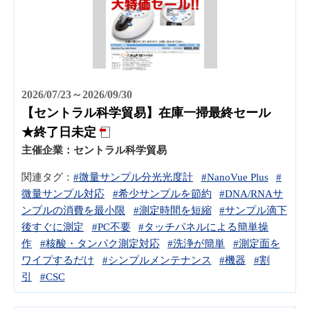
2026/07/23～2026/09/30
【セントラル科学貿易】在庫一掃最終セール
★終了日未定
主催企業：
セントラル科学貿易
関連タグ：
#微量サンプル分光光度計
#NanoVue Plus
#
微量サンプル対応
#希少サンプルを節約
#DNA/RNAサ
ンプルの消費を最小限
#測定時間を短縮
#サンプル滴下
後すぐに測定
#PC不要
#タッチパネルによる簡単操
作
#核酸・タンパク測定対応
#洗浄が簡単
#測定面を
ワイプするだけ
#シンプルメンテナンス
#機器
#割
引
#CSC