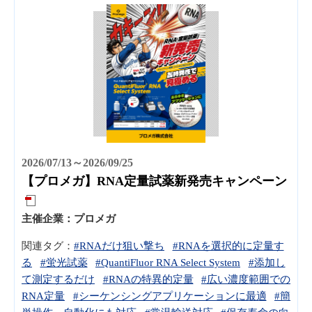
2026/07/13～2026/09/25
【プロメガ】RNA定量試薬新発売キャンペーン
主催企業：
プロメガ
関連タグ：
#RNAだけ狙い撃ち
#RNAを選択的に定量す
る
#蛍光試薬
#QuantiFluor RNA Select System
#添加し
て測定するだけ
#RNAの特異的定量
#広い濃度範囲での
RNA定量
#シーケンシングアプリケーションに最適
#簡