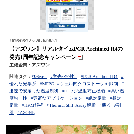
2026/06/22～2026/08/31
【アズワン】リアルタイムPCR Archimed R4の
発売1周年記念キャンペーン
主催企業：
アズワン
関連タグ：
#96well
#蛍光4色測定
#PCR Archimed R4
#
優れた光学系
#MPPC
#ウェル間クロストークを抑制
#
迅速で安定した温度制御
#エッジ温度補正機能
#高い温
度均一性
#豊富なアプリケーション
#絶対定量
#相対
定量
#HRM解析
#Thermal Shift Assay解析
#機器
#割
引
#ASONE