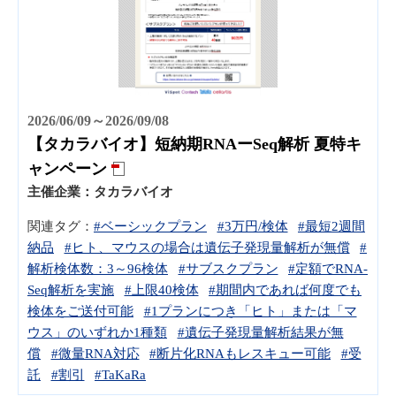
2026/06/09～2026/09/08
【タカラバイオ】短納期RNAーSeq解析 夏特キ
ャンペーン
主催企業：
タカラバイオ
関連タグ：
#ベーシックプラン
#3万円/検体
#最短2週間
納品
#ヒト、マウスの場合は遺伝子発現量解析が無償
#
解析検体数：3～96検体
#サブスクプラン
#定額でRNA-
Seq解析を実施
#上限40検体
#期間内であれば何度でも
検体をご送付可能
#1プランにつき「ヒト」または「マ
ウス」のいずれか1種類
#遺伝子発現量解析結果が無
償
#微量RNA対応
#断片化RNAもレスキュー可能
#受
託
#割引
#TaKaRa