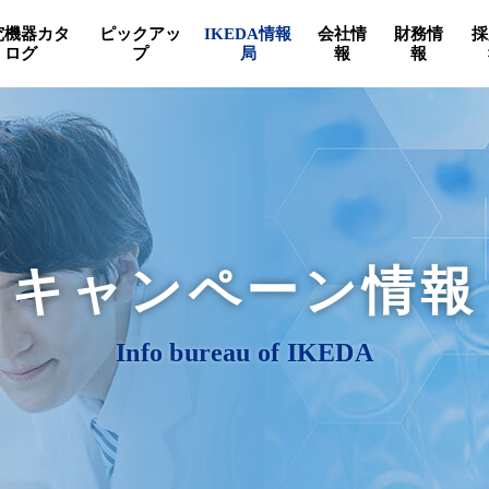
究機器カタ
ピックアッ
IKEDA情報
会社情
財務情
採
ログ
プ
局
報
報
キャンペーン情報