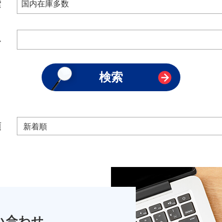
索
み
順
い合わせ