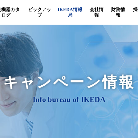
究機器カタ
ピックアッ
IKEDA情報
会社情
財務情
採
ログ
プ
局
報
報
キャンペーン情報