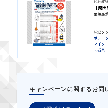
2026/07
【柴田
主催企
関連タ
ポレー
マイク
ス器具
キャンペーンに関するお問