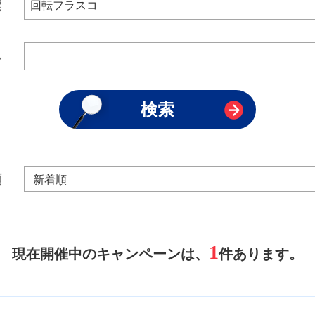
索
み
順
1
現在開催中のキャンペーンは、
件あります。