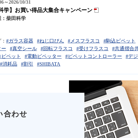
/06～2026/10/31
科学】お買い得品大集合キャンペーン
業：
柴田科学
グ：
#ガラス容器
#ねじ口びん
#メスフラスコ
#駒込ピペット
ター
#真空シール
#回転フラスコ
#受けフラスコ
#共通摺合
ロピペット
#電動ピペッター
#ピペットコントローラー
#デ
#消耗品
#割引
#SHIBATA
い合わせ