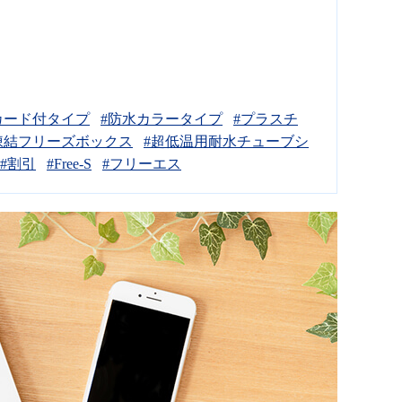
カード付タイプ
#防水カラータイプ
#プラスチ
凍結フリーズボックス
#超低温用耐水チューブシ
#割引
#Free-S
#フリーエス