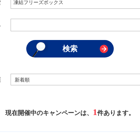
索
み
順
1
現在開催中のキャンペーンは、
件あります。