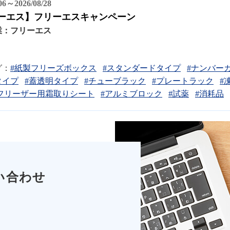
/06～2026/08/28
ーエス】フリーエスキャンペーン
業：
フリーエス
グ：
#紙製フリーズボックス
#スタンダードタイプ
#ナンバー
タイプ
#蓋透明タイプ
#チューブラック
#プレートラック
#
フリーザー用霜取りシート
#アルミブロック
#試薬
#消耗品
い合わせ