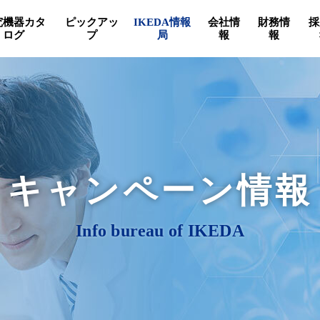
究機器カタ
ピックアッ
IKEDA情報
会社情
財務情
採
ログ
プ
局
報
報
キャンペーン情報