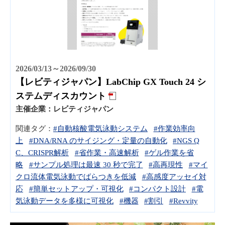
2026/03/13～2026/09/30
【レビティジャパン】LabChip GX Touch 24 シ
ステムディスカウント
主催企業：
レビティジャパン
関連タグ：
#自動核酸電気泳動システム
#作業効率向
上
#DNA/RNA のサイジング・定量の自動化
#NGS Q
C、CRISPR解析
#省作業・高速解析
#ゲル作業を省
略
#サンプル処理は最速 30 秒で完了
#高再現性
#マイ
クロ流体電気泳動でばらつきを低減
#高感度アッセイ対
応
#簡単セットアップ・可視化
#コンパクト設計
#電
気泳動データを多様に可視化
#機器
#割引
#Revvity