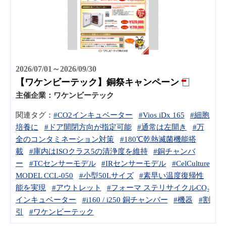
2026/07/01～2026/09/30
【ワケンビーテック】銅祭キャンペーン
主催企業：
ワケンビーテック
関連タグ：
#CO2インキュベーター
#Vios iDx 165
#細胞
培養に
#ドア開閉方向が指定可能
#通常は左開き
#万
全のコンタミネーション対策
#180℃乾熱滅菌機能搭
載
#庫内はISOクラス5の清浄度を維持
#銅チャンバ
ー
#TCセンサーモデル
#IRセンサーモデル
#CelCulture
MODEL CCL-050
#小型50Lサイズ
#素早い温度復帰性
能を実現
#アウトレット
#フォーマ ステリサイクルCO₂
インキュベーター
#i160 / i250 銅チャンバー
#機器
#割
引
#ワケンビーテック