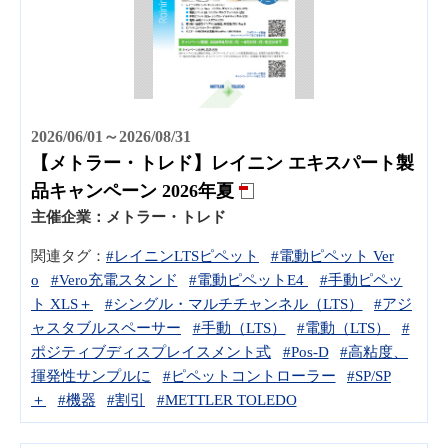
2026/06/01～2026/08/31
【メトラー・トレド】レイニン エキスパート製
品キャンペーン 2026年夏
主催企業：
メトラー・トレド
関連タグ：
#レイニンLTSピペット
#電動ピペット Ver
o
#Vero充電スタンド
#電動ピペットE4
#手動ピペッ
ト XLS＋
#シングル・マルチチャンネル（LTS）
#アジ
ャスタブルスペーサー
#手動（LTS）
#電動（LTS）
#
ポジティブディスプレイスメント式
#Pos-D
#高粘度、
揮発性サンプルに
#ピペットコントローラー
#SP/SP
＋
#機器
#割引
#METTLER TOLEDO