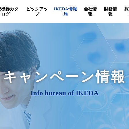
究機器カタ
ピックアッ
IKEDA情報
会社情
財務情
採
ログ
プ
局
報
報
キャンペーン情報