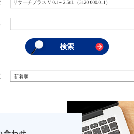
索
み
順
い合わせ