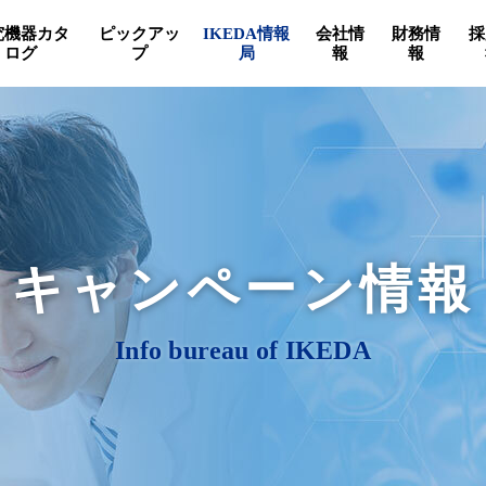
究機器カタ
ピックアッ
IKEDA情報
会社情
財務情
採
ログ
プ
局
報
報
キャンペーン情報