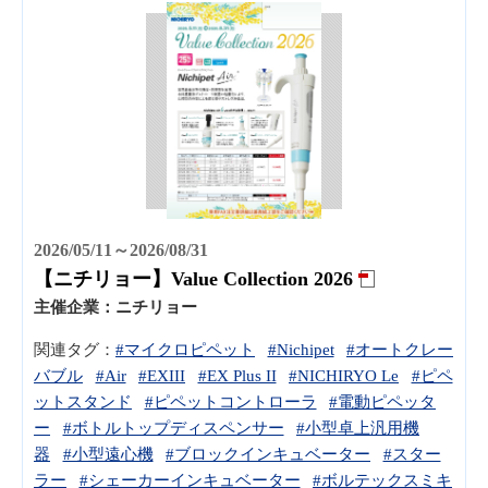
2026/05/11～2026/08/31
【ニチリョー】Value Collection 2026
主催企業：
ニチリョー
関連タグ：
#マイクロピペット
#Nichipet
#オートクレー
バブル
#Air
#EXIII
#EX Plus II
#NICHIRYO Le
#ピペ
ットスタンド
#ピペットコントローラ
#電動ピペッタ
ー
#ボトルトップディスペンサー
#小型卓上汎用機
器
#小型遠心機
#ブロックインキュベーター
#スター
ラー
#シェーカーインキュベーター
#ボルテックスミキ