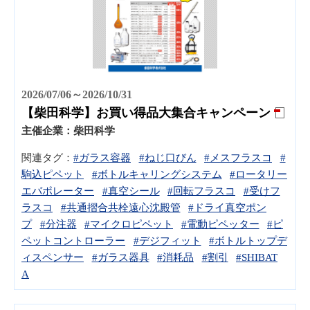
2026/07/06～2026/10/31
【柴田科学】お買い得品大集合キャンペーン
主催企業：
柴田科学
関連タグ：
#ガラス容器
#ねじ口びん
#メスフラスコ
#
駒込ピペット
#ボトルキャリングシステム
#ロータリー
エバポレーター
#真空シール
#回転フラスコ
#受けフ
ラスコ
#共通摺合共栓遠心沈殿管
#ドライ真空ポン
プ
#分注器
#マイクロピペット
#電動ピペッター
#ピ
ペットコントローラー
#デジフィット
#ボトルトップデ
ィスペンサー
#ガラス器具
#消耗品
#割引
#SHIBAT
A