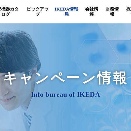
究機器カタ
ピックアッ
IKEDA情報
会社情
財務情
採
ログ
プ
局
報
報
キャンペーン情報