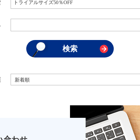
索
み
順
い合わせ