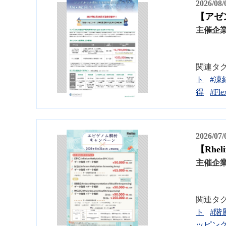
2026/08
【アゼン
主催企
関連タ
ト
#凍
得
#Fle
2026/07
【Rhe
主催企
関連タ
ト
#階
ッピン