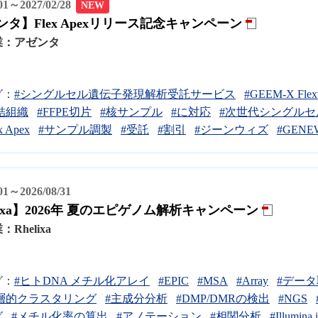
/01～2027/02/28
NEW
タ】Flex Apexリリース記念キャンペーン
業：
アゼンタ
グ：
#シングルセル遺伝子発現解析受託サービス
#GEEM-X Flex
結組織
#FFPE切片
#核サンプル
#に対応
#次世代シングルセ
x Apex
#サンプル調製
#受託
#割引
#ジーンウィズ
#GENE
/01～2026/08/31
lixa】2026年 夏のエピゲノム解析キャンペーン
業：
Rhelixa
グ：
#ヒトDNA メチル化アレイ
#EPIC
#MSA
#Array
#デー
層的クラスタリング
#主成分分析
#DMP/DMRの検出
#NGS
グ
#メチル化率の算出
#アノテーション
#相関分析
#Illumina 