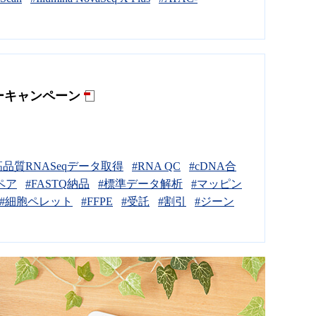
ーキャンペーン
高品質RNASeqデータ取得
#RNA QC
#cDNA合
ペア
#FASTQ納品
#標準データ解析
#マッピン
#細胞ペレット
#FFPE
#受託
#割引
#ジーン