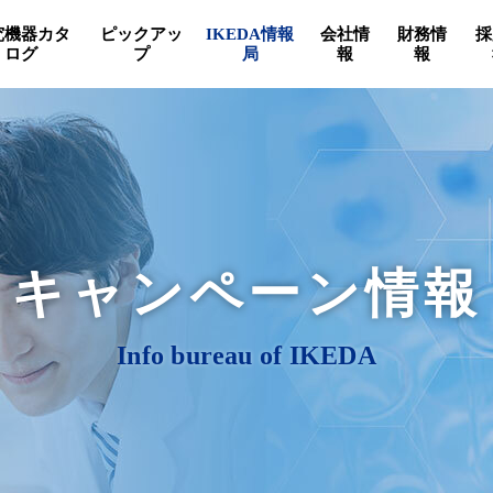
究機器カタ
ピックアッ
IKEDA情報
会社情
財務情
採
ログ
プ
局
報
報
キャンペーン情報