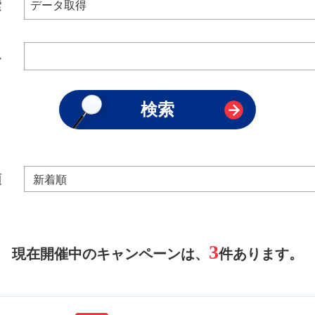
索
み
順
3
現在開催中のキャンペーンは、
件あります。