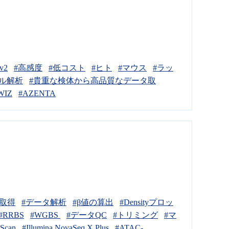
v2
#高感度
#低コスト
#ヒト
#マウス
#ラッ
ル解析
#貴重な検体から高品質なデータ取
WIZ
#AZENTA
タ取得
#データ解析
#β値の算出
#Densityプロッ
#RRBS
#WGBS
#データQC
#トリミング
#マ
iScan
#Illumina NovaSeq X Plus
#ATAC-