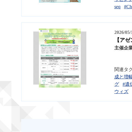
seq
#Ch
2026/05
【アゼ
主催企
関連タ
成と増
グ
#遺
ウィズ