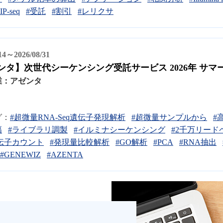
IP-seq
#受託
#割引
#レリクサ
/14～2026/08/31
ンタ】次世代シーケンシング受託サービス 2026年 サマ
業：
アゼンタ
グ：
#超微量RNA-Seq遺伝子発現解析
#超微量サンプルから
#
幅
#ライブラリ調製
#イルミナシーケンシング
#2千万リード
伝子カウント
#発現量比較解析
#GO解析
#PCA
#RNA抽出
#GENEWIZ
#AZENTA