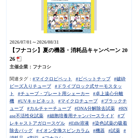
2026/07/01～2026/08/31
【フナコシ】夏の機器・消耗品キャンペーン 20
26
主催企業：
フナコシ
関連タグ：
#マイクロピペット
#ピペットチップ
#破砕
ビーズ入りチューブ
#ドライブロック式サーモスタッ
ト
#チューブ・プレート用シェーカー
#卓上遠心分離
機
#UVキャビネット
#マイクロチューブ
#ブラックチ
ューブ
#カルチャーチューブ
#DNA分解除去試薬
#RN
ase不活性化試薬
#細胞培養用チャンバースライド
#プ
レキャストアガロースゲル
#EtBr溶液
#染色試薬の吸着
除去バッグ
#イオン交換スピンカラム
#機器
#試薬
#
消耗品
#割引
#フナコシ