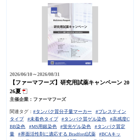
2026/06/10～2026/08/31
【ファーマフーズ】研究用試薬キャンペーン 20
26夏
主催企業：
ファーマフーズ
関連タグ：
#タンパク質分子量マーカー
#プレステイン
タイプ
#未着色タイプ
#タンパク質ゲル染色
#高感度C
BB染色
#MS用銀染色
#蛍光ゲル染色
#タンパク質定
量
#界面活性剤に適応する Bradford試薬
#BCAキッ