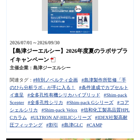
2026/07/01～2026/09/30
【島津ジーエルシー】2026年度夏のラボサプラ
イキャンペーン
主催企業：
島津ジーエルシー
関連タグ：
#特別ノベルティ企画
#島津製作所監修「手
のひら分析ラボ」が手に入る！
#条件達成でカプセルト
イ進呈
#全多孔性有機シリカハイブリッド
#Shim-pack
Scepter
#全多孔性シリカ
#Shim-pack Gシリーズ
#コア
シェルシリカ
#Shim-pack Velox
#信和化工製高品質HPL
Cカラム
#ULTRON AF-HILICシリーズ
#IDEX社製高耐
圧フィッテング
#割引
#島津GLC
#CAMP