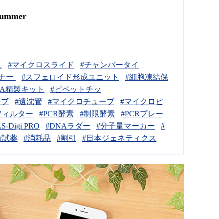
ummer
ュ
#マイクロスライド
#チャンバータイ
ーナー
#スフェロイド形成ユニット
#細胞凍結保
NA精製キット
#ピペットチッ
ーブ
#遠沈管
#マイクロチューブ
#マイクロピ
フィルター
#PCR酵素
#制限酵素
#PCRプレー
S-Digi PRO
#DNAラダー
#分子量マーカー
#
#試薬
#消耗品
#割引
#日本ジェネティクス