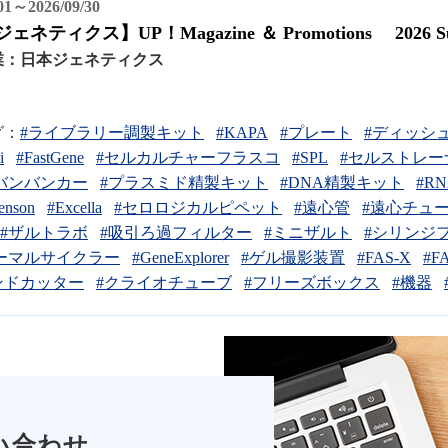
/01～2026/09/30
ネティクス】UP！Magazine ＆ Promotions 2026 S
業：
日本ジェネティクス
グ：
#ライブラリー調製キット
#KAPA
#プレート
#ディッシ
i
#FastGene
#セルカルチャーフラスコ
#SPL
#セルストレ
バンバンカー
#プラスミド精製キット
#DNA精製キット
#R
enson
#Excella
#セロロジカルピペット
#遠心管
#遠心チュ
#ザルトラボ
#吸引ろ過フィルター
#ミニザルト
#シリンジ
ーマルサイクラー
#GeneExplorer
#ゲル撮影装置
#FAS-X
#FA
ンドカッター
#クライオチューブ
#フリーズボックス
#機器
い合わせ