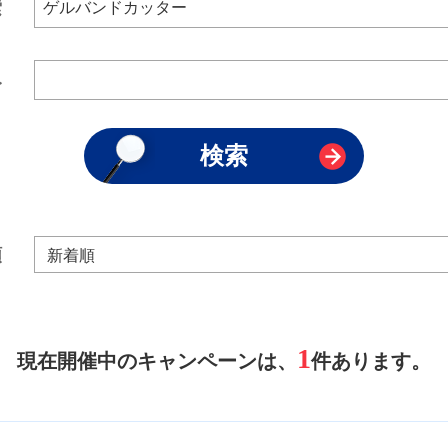
索
み
順
1
現在開催中のキャンペーンは、
件あります。