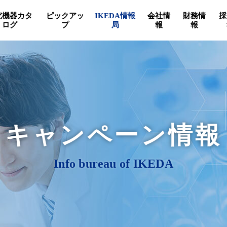
究機器カタ
ピックアッ
IKEDA情報
会社情
財務情
採
ログ
プ
局
報
報
キャンペーン情報