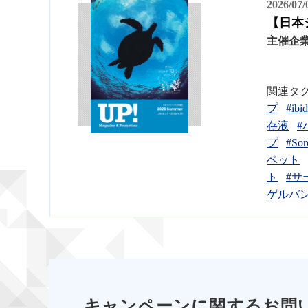
2026/07
【日本ジェ
主催企
関連タ
プ
#ibid
存液
#
プ
#Sor
ペット
ト
#サ
ゲルバ
キャンペーンに関するお問