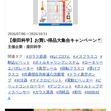
2026/07/06～2026/10/31
【柴田科学】お買い得品大集合キャンペーン
主催企業：
柴田科学
関連タグ：
#ガラス容器
#ねじ口びん
#メスフラスコ
#
駒込ピペット
#ボトルキャリングシステム
#ロータリー
エバポレーター
#真空シール
#回転フラスコ
#受けフ
ラスコ
#共通摺合共栓遠心沈殿管
#ドライ真空ポン
プ
#分注器
#マイクロピペット
#電動ピペッター
#ピ
ペットコントローラー
#デジフィット
#ボトルトップデ
ィスペンサー
#ガラス器具
#消耗品
#割引
#SHIBAT
A