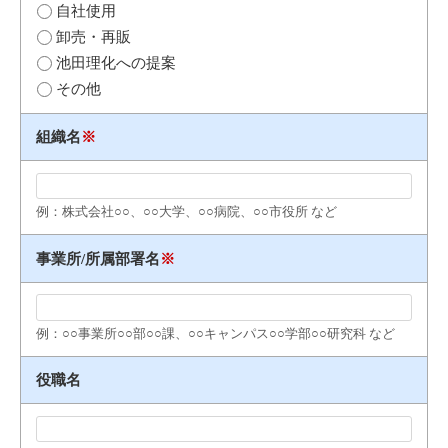
自社使用
卸売・再販
池田理化への提案
その他
組織名
※
例：株式会社○○、○○大学、○○病院、○○市役所 など
事業所/所属部署名
※
例：○○事業所○○部○○課、○○キャンパス○○学部○○研究科 など
役職名