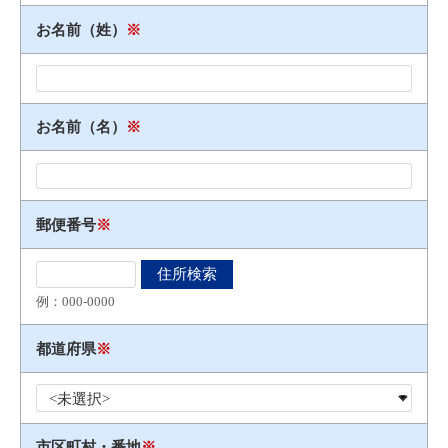
お名前（姓）
※
お名前（名）
※
郵便番号
※
例：000​-​0000
都道府県
※
市区町村・番地
※