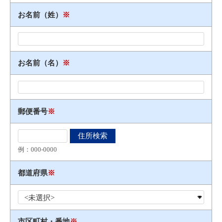
お名前（姓）
※
お名前（名）
※
郵便番号
※
例：000​-​0000
都道府県
※
市区町村・番地
※