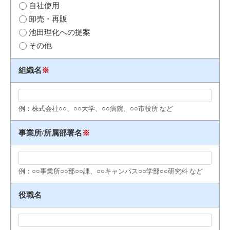
自社使用
卸売・再販
池田理化への提案
その他
組織名
※
例：株式会社○○、○○大学、○○病院、○○市役所 など
事業所/所属部署名
※
例：○○事業所○○部○○課、○○キャンパス○○学部○○研究科 など
役職名