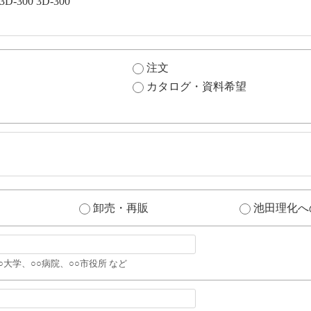
注文
カタログ・資料希望
卸売・再販
池田理化へ
○大学、○○病院、○○市役所 など