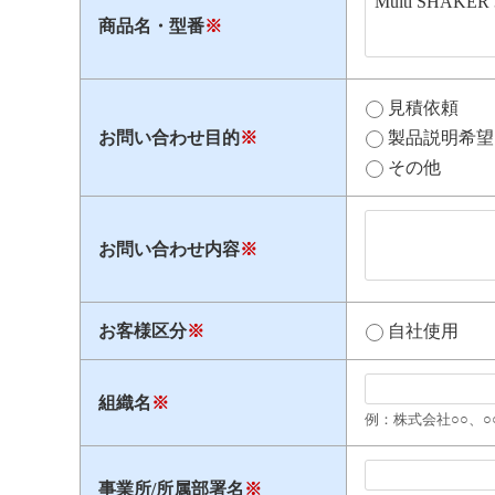
商品名・型番
※
見積依頼
お問い合わせ目的
※
製品説明希望
その他
お問い合わせ内容
※
お客様区分
※
自社使用
組織名
※
例：株式会社○○、○
事業所/所属部署名
※