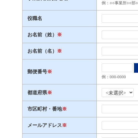
例：○○事業所○○部
役職名
お名前（姓）
※
お名前（名）
※
郵便番号
※
例：000​-​0000
都道府県
※
市区町村・番地
※
メールアドレス
※