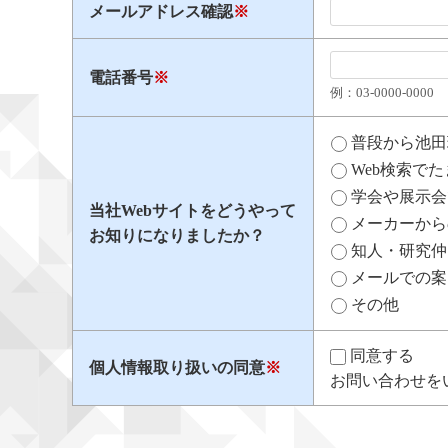
メールアドレス確認
※
電話番号
※
例：03​-​0000​-​0000
普段から池田
Web検索で
学会や展示会
当社Webサイトをどうやって
メーカーから
お知りになりましたか？
知人・研究仲
メールでの案
その他
同意する
個人情報取り扱いの同意
※
お問い合わせを