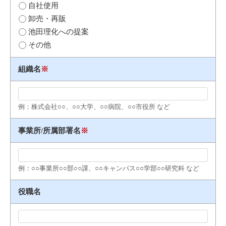
自社使用
卸売・再販
池田理化への提案
その他
組織名
※
例：株式会社○○、○○大学、○○病院、○○市役所 など
事業所/所属部署名
※
例：○○事業所○○部○○課、○○キャンパス○○学部○○研究科 など
役職名