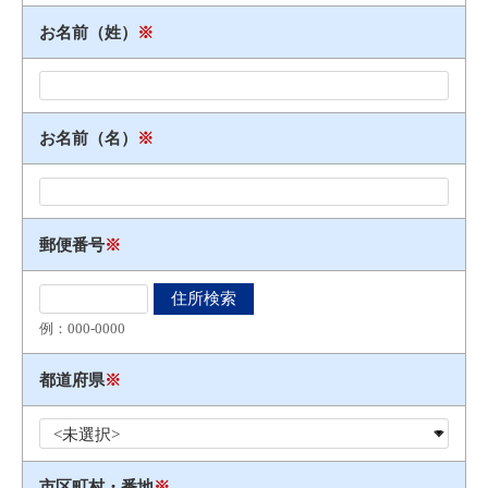
お名前（姓）
※
お名前（名）
※
郵便番号
※
例：000​-​0000
都道府県
※
市区町村・番地
※