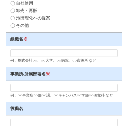
自社使用
卸売・再販
池田理化への提案
その他
組織名
※
例：株式会社○○、○○大学、○○病院、○○市役所 など
事業所/所属部署名
※
例：○○事業所○○部○○課、○○キャンパス○○学部○○研究科 など
役職名