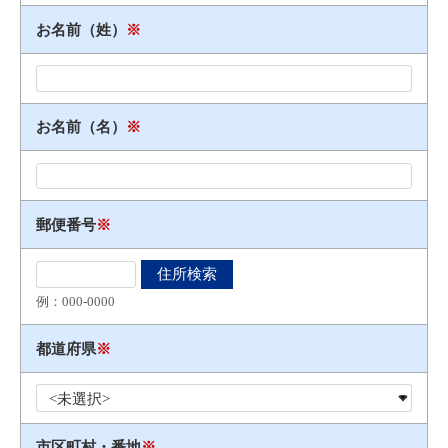
お名前（姓）
※
お名前（名）
※
郵便番号
※
例：000​-​0000
都道府県
※
市区町村・番地
※