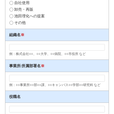
自社使用
卸売・再販
池田理化への提案
その他
組織名
※
例：株式会社○○、○○大学、○○病院、○○市役所 など
事業所/所属部署名
※
例：○○事業所○○部○○課、○○キャンパス○○学部○○研究科 など
役職名