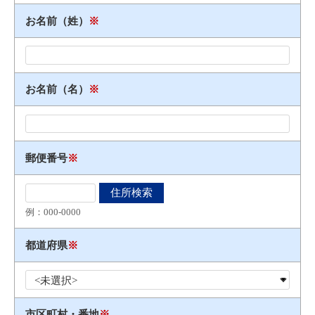
お名前（姓）
※
お名前（名）
※
郵便番号
※
例：000​-​0000
都道府県
※
市区町村・番地
※