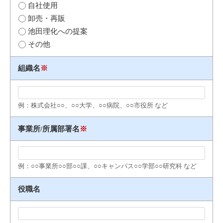
自社使用
卸売・再販
池田理化への提案
その他
組織名
※
例：株式会社○○、○○大学、○○病院、○○市役所 など
事業所/所属部署名
※
例：○○事業所○○部○○課、○○キャンパス○○学部○○研究科 など
役職名