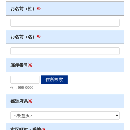
お名前（姓）
※
お名前（名）
※
郵便番号
※
例：000​-​0000
都道府県
※
市区町村・番地
※