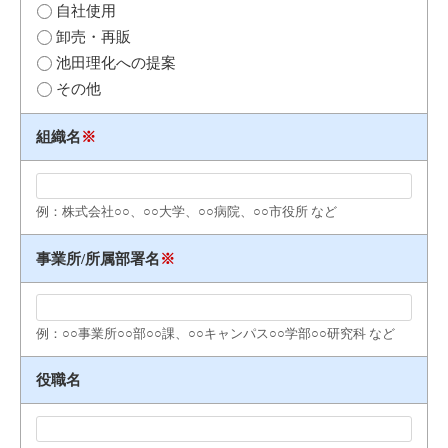
自社使用
卸売・再販
池田理化への提案
その他
組織名
※
例：株式会社○○、○○大学、○○病院、○○市役所 など
事業所/所属部署名
※
例：○○事業所○○部○○課、○○キャンパス○○学部○○研究科 など
役職名