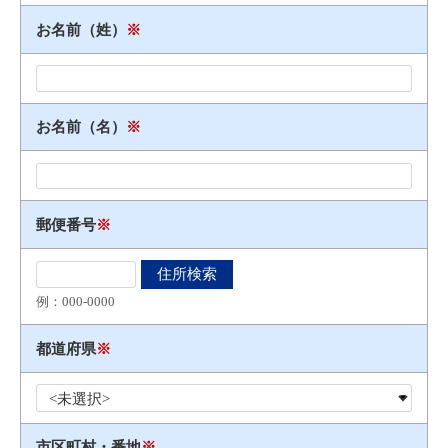
お名前（姓）
※
お名前（名）
※
郵便番号
※
例：000​-​0000
都道府県
※
市区町村・番地
※