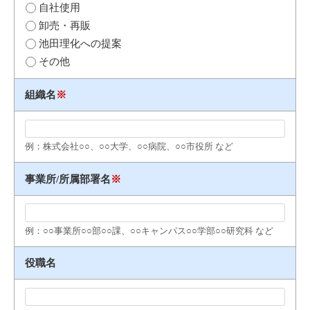
自社使用
卸売・再販
池田理化への提案
その他
組織名
※
例：株式会社○○、○○大学、○○病院、○○市役所 など
事業所/所属部署名
※
例：○○事業所○○部○○課、○○キャンパス○○学部○○研究科 など
役職名