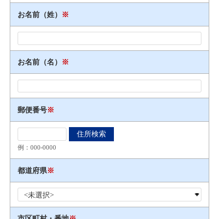
お名前（姓）
※
お名前（名）
※
郵便番号
※
例：000​-​0000
都道府県
※
市区町村・番地
※