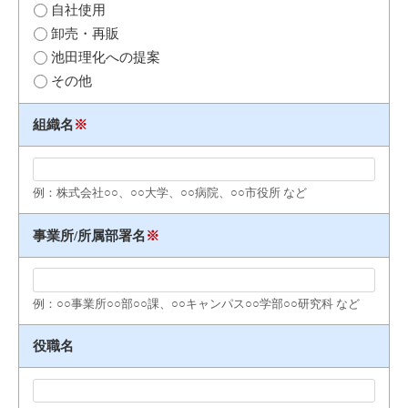
自社使用
卸売・再販
池田理化への提案
その他
組織名
※
例：株式会社○○、○○大学、○○病院、○○市役所 など
事業所/所属部署名
※
例：○○事業所○○部○○課、○○キャンパス○○学部○○研究科 など
役職名