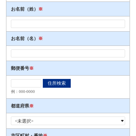
お名前（姓）
※
お名前（名）
※
郵便番号
※
例：000​-​0000
都道府県
※
市区町村・番地
※