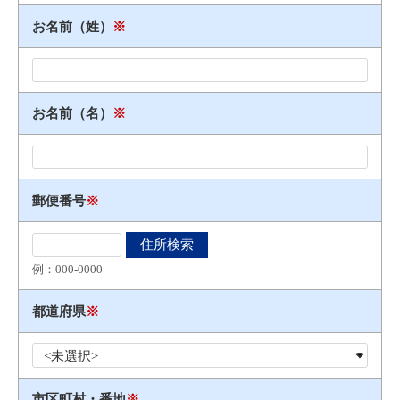
お名前（姓）
※
お名前（名）
※
郵便番号
※
例：000​-​0000
都道府県
※
市区町村・番地
※