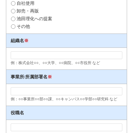
自社使用
卸売・再販
池田理化への提案
その他
組織名
※
例：株式会社○○、○○大学、○○病院、○○市役所 など
事業所/所属部署名
※
例：○○事業所○○部○○課、○○キャンパス○○学部○○研究科 など
役職名