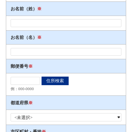
お名前（姓）
※
お名前（名）
※
郵便番号
※
例：000​-​0000
都道府県
※
市区町村・番地
※