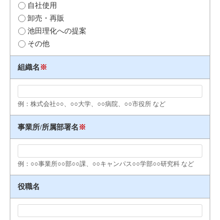
自社使用
卸売・再販
池田理化への提案
その他
組織名
※
例：株式会社○○、○○大学、○○病院、○○市役所 など
事業所/所属部署名
※
例：○○事業所○○部○○課、○○キャンパス○○学部○○研究科 など
役職名