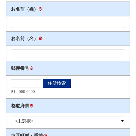
お名前（姓）
※
お名前（名）
※
郵便番号
※
例：000​-​0000
都道府県
※
市区町村・番地
※