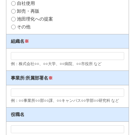
自社使用
卸売・再販
池田理化への提案
その他
組織名
※
例：株式会社○○、○○大学、○○病院、○○市役所 など
事業所/所属部署名
※
例：○○事業所○○部○○課、○○キャンパス○○学部○○研究科 など
役職名