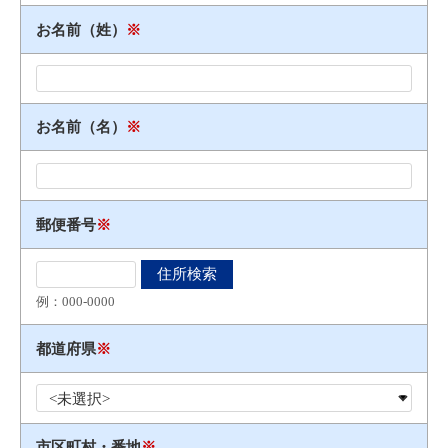
お名前（姓）
※
お名前（名）
※
郵便番号
※
例：000​-​0000
都道府県
※
市区町村・番地
※