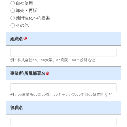
自社使用
卸売・再販
池田理化への提案
その他
組織名
※
例：株式会社○○、○○大学、○○病院、○○市役所 など
事業所/所属部署名
※
例：○○事業所○○部○○課、○○キャンパス○○学部○○研究科 など
役職名