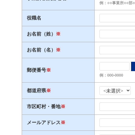
例：○○事業所○○部
役職名
お名前（姓）
※
お名前（名）
※
郵便番号
※
例：000​-​0000
都道府県
※
市区町村・番地
※
メールアドレス
※