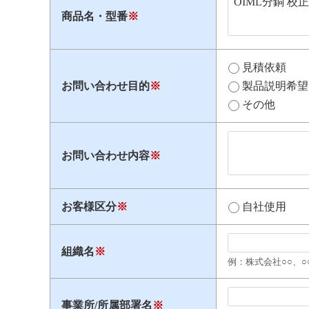
商品名・型番
※
見積依頼
お問い合わせ目的
※
製品説明希望
その他
お問い合わせ内容
※
お客様区分
※
自社使用
組織名
※
例：株式会社○○、○
事業所/所属部署名
※