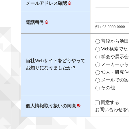
メールアドレス確認
※
電話番号
※
例：03​-​0000​-​0000
普段から池田
Web検索で
学会や展示会
当社Webサイトをどうやって
メーカーから
お知りになりましたか？
知人・研究仲
メールでの案
その他
同意する
個人情報取り扱いの同意
※
お問い合わせを