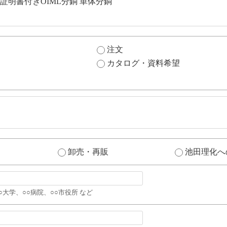
注文
カタログ・資料希望
卸売・再販
池田理化へ
○大学、○○病院、○○市役所 など