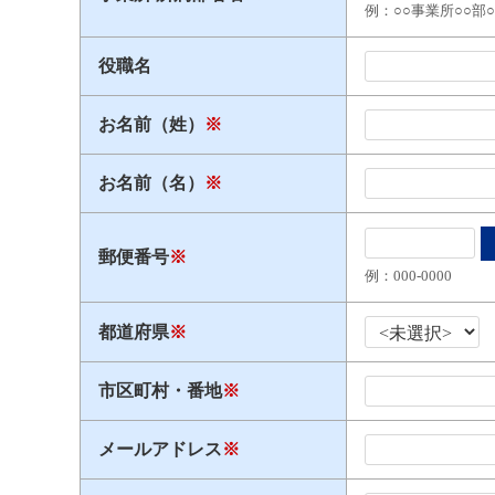
例：○○事業所○○部
役職名
お名前（姓）
※
お名前（名）
※
郵便番号
※
例：000​-​0000
都道府県
※
市区町村・番地
※
メールアドレス
※