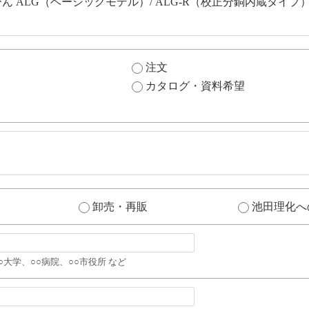
注文
カタログ・資料希望
卸売・再販
池田理化へ
○大学、○○病院、○○市役所 など