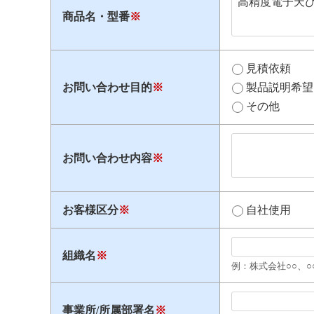
商品名・型番
※
見積依頼
お問い合わせ目的
※
製品説明希望
その他
お問い合わせ内容
※
お客様区分
※
自社使用
組織名
※
例：株式会社○○、○
事業所/所属部署名
※