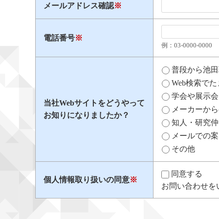
メールアドレス確認
※
電話番号
※
例：03​-​0000​-​0000
普段から池田
Web検索で
学会や展示会
当社Webサイトをどうやって
メーカーから
お知りになりましたか？
知人・研究仲
メールでの案
その他
同意する
個人情報取り扱いの同意
※
お問い合わせを