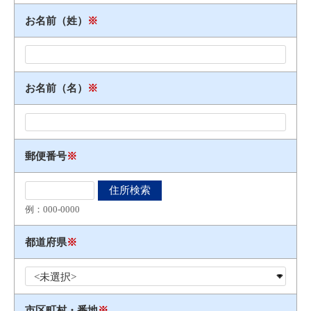
お名前（姓）
※
お名前（名）
※
郵便番号
※
例：000​-​0000
都道府県
※
市区町村・番地
※