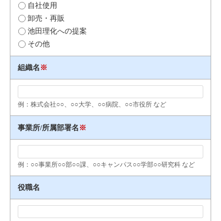
自社使用
卸売・再販
池田理化への提案
その他
組織名
※
例：株式会社○○、○○大学、○○病院、○○市役所 など
事業所/所属部署名
※
例：○○事業所○○部○○課、○○キャンパス○○学部○○研究科 など
役職名