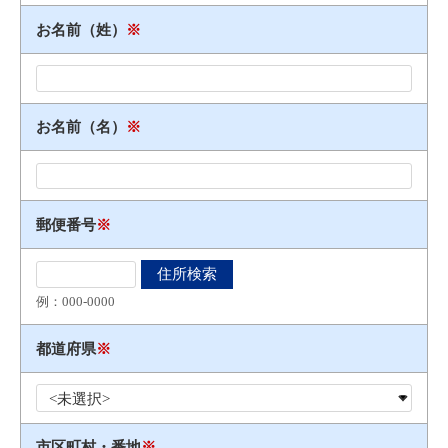
お名前（姓）
※
お名前（名）
※
郵便番号
※
例：000​-​0000
都道府県
※
市区町村・番地
※