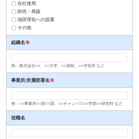
自社使用
卸売・再販
池田理化への提案
その他
組織名
※
例：株式会社○○、○○大学、○○病院、○○市役所 など
事業所/所属部署名
※
例：○○事業所○○部○○課、○○キャンパス○○学部○○研究科 など
役職名